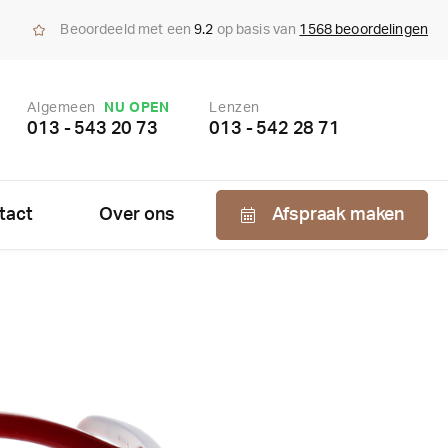
Beoordeeld met een
9.2
op basis van
1568 beoordelingen
Algemeen
NU OPEN
Lenzen
013 - 543 20 73
013 - 542 28 71
tact
Over ons
Afspraak maken
Nabestellen
zen
enzen
bonnement
us bepaling