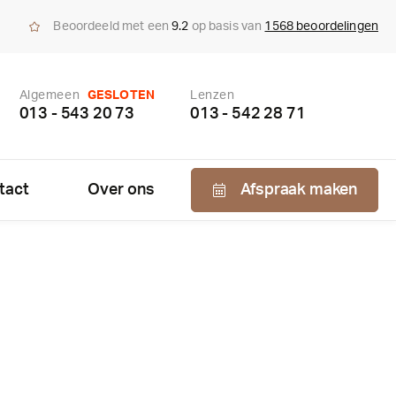
Beoordeeld met een
9.2
op basis van
1568 beoordelingen
Algemeen
GESLOTEN
Lenzen
013 - 543 20 73
013 - 542 28 71
tact
Over ons
Afspraak maken
Nabestellen
zen
enzen
bonnement
us bepaling