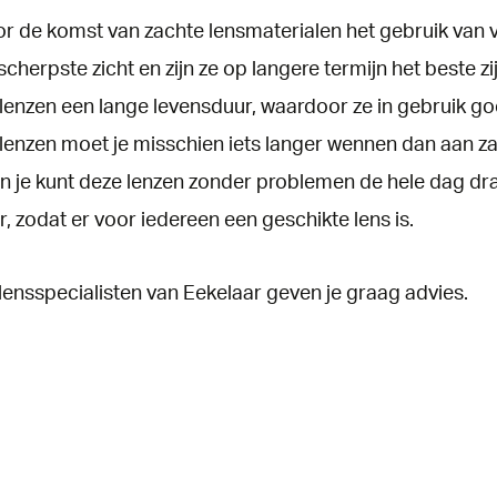
roebelingen
tifocaal maatwerk
twoord
Oogzorg bij contactlenz
Contactlens controle
r de komst van zachte lensmaterialen het gebruik van 
aculadegeneratie
tifocale zonneglazen
Vloeistof contactlenzen
scherpste zicht en zijn ze op langere termijn het best
Instructievideo's
nts
BBig
enzen een lange levensduur, waardoor ze in gebruik go
fecten
Vraag & antwoord
Garrett Leight
enzen moet je misschien iets langer wennen dan aan za
e Retinopathie
Coblens
 je kunt deze lenzen zonder problemen de hele dag drag
Lunor
r, zodat er voor iedereen een geschikte lens is.
Little Paul & Joe
Prada
ensspecialisten van Eekelaar geven je graag advies.
Res/Rei
Theo Kids
Yellows Plus