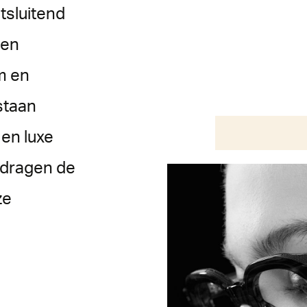
itsluitend
den
um en
staan
en luxe
e dragen de
ze