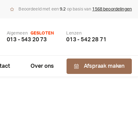
Beoordeeld met een
9.2
op basis van
1568 beoordelingen
Algemeen
GESLOTEN
Lenzen
013 - 543 20 73
013 - 542 28 71
tact
Over ons
Afspraak maken
Nabestellen
zen
enzen
bonnement
us bepaling