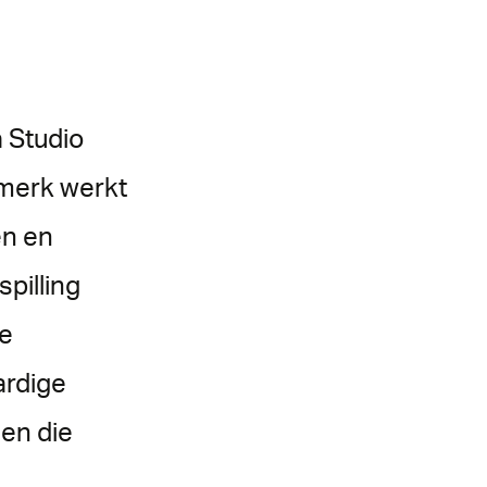
a Studio
 merk werkt
en en
pilling
me
ardige
len die