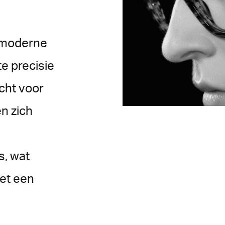
 moderne
e precisie
cht voor
en zich
s, wat
met een