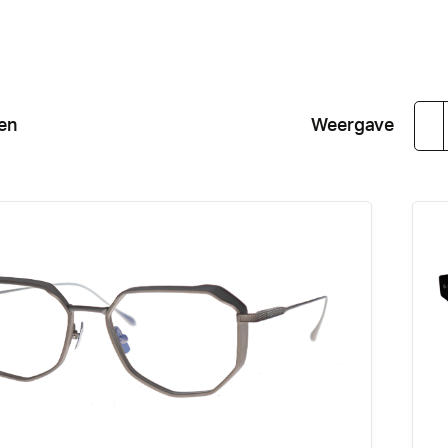
2
en
Weergave