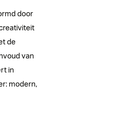
vormd door
reativiteit
et de
eenvoud van
rt in
er: modern,