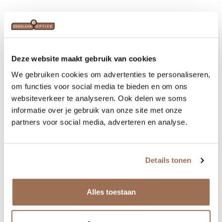
Crizal Sun XProtect
Crizal Sun XProtect is speciaal ontwikkeld als
Deze website maakt gebruik van cookies
finishing touch voor uw Xperio zonneglazen en
We gebruiken cookies om advertenties te personaliseren,
beschermen uw ogen maximaal tegen uv.
om functies voor social media te bieden en om ons
Wanneer u onderweg bent, denkt u er niet altijd
websiteverkeer te analyseren. Ook delen we soms
aan hoe u uw zonnebril hanteert of opbergt.
informatie over je gebruik van onze site met onze
Xperio zonneglazen met Crizal Sun XProtect
partners voor social media, adverteren en analyse.
bieden u de hoge mate van bescherming die u
verwacht wanneer u een zonnebril draagt, zodat u
Details tonen
zich kunt concentreren op uw dag, niet op uw
zonnebril. De subtiele gouden afwerking is de
Alles toestaan
belofte van Crizal Sun XProtect dat de Xperio
zonneglazen een superieure bescherming bieden