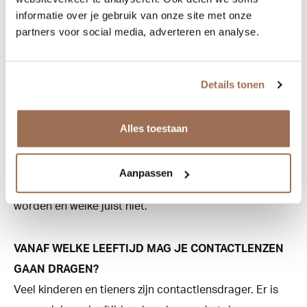
informatie over je gebruik van onze site met onze
kwaliteit van je lenzen. We kunnen dan zien of je huidige
partners voor social media, adverteren en analyse.
lenzen nog steeds geschikt zijn.
MOET IK SPECIALE VLOEISTOF BIJ MIJN LENZEN
Details tonen
GEBRUIKEN?
Het is belangrijk om het advies van je
Alles toestaan
contactlensspecialist op te volgen wat betref
vloeistoffen voor je lenzen. Wij weten precies welke
Aanpassen
vloeistof met welk type lenzen gecombineerd kan
worden en welke juist niet.
VANAF WELKE LEEFTIJD MAG JE CONTACTLENZEN
GAAN DRAGEN?
Veel kinderen en tieners zijn contactlensdrager. Er is