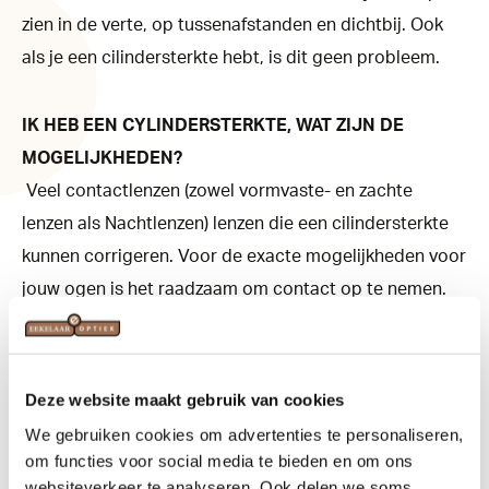
zien in de verte, op tussenafstanden en dichtbij. Ook
als je een cilindersterkte hebt, is dit geen probleem.
IK HEB EEN CYLINDERSTERKTE, WAT ZIJN DE
MOGELIJKHEDEN?
Veel contactlenzen (zowel vormvaste- en zachte
lenzen als Nachtlenzen) lenzen die een cilindersterkte
kunnen corrigeren. Voor de exacte mogelijkheden voor
jouw ogen is het raadzaam om contact op te nemen.
WAAROM IS EEN CONTACTLENSCONTROLE ZO
BELANGRIJK?
Deze website maakt gebruik van cookies
Omdat je ogen kunnen veranderen, is het verstandig
We gebruiken cookies om advertenties te personaliseren,
om deze regelmatig te laten controleren. Wij
om functies voor social media te bieden en om ons
websiteverkeer te analyseren. Ook delen we soms
controleren naast de gezondheid van je ogen ook de