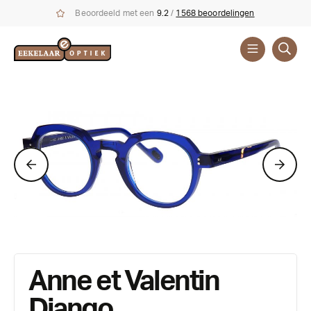
Beoordeeld met een
9.2
/
1568 beoordelingen
Brillen
Merken
Anne et
Valentin
Anne et Valentin
Django