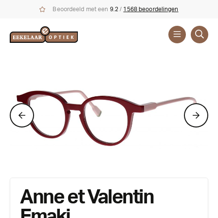
Beoordeeld met een
9.2
/
1568 beoordelingen
Brillen
Merken
Anne et
Valentin
Anne et Valentin
Emaki