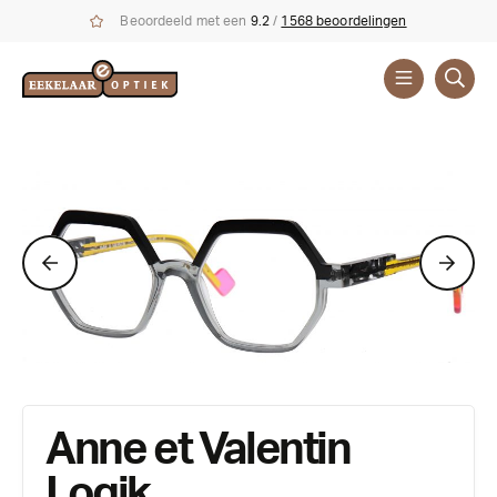
Beoordeeld met een
9.2
/
1568 beoordelingen
Brillen
Merken
Anne et Valentin
Logik