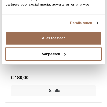
partners voor social media, adverteren en analyse.
Details tonen
Alles toestaan
Anne Et Valentin enfants Mina
Aanpassen
€ 180,00
Details