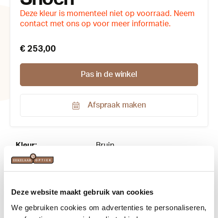
Deze kleur is momenteel niet op voorraad. Neem
contact met ons op voor meer informatie.
€ 253,00
Pas in de winkel
Afspraak maken
Productnummer:
214636
Kleur:
Bruin
Maat:
49-22
Materiaal:
Acetaat
Deze website maakt gebruik van cookies
We gebruiken cookies om advertenties te personaliseren,
Merk:
Anne et Valentin