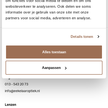
om functies voor social media te bieden en om ons
websiteverkeer te analyseren. Ook delen we soms
Vorm:
Achthoekig
informatie over je gebruik van onze site met onze
partners voor social media, adverteren en analyse.
Details tonen
Bezoek onze winkel
Bredaseweg 100
Alles toestaan
5038 NJ Tilburg
Aanpassen
Klantenservice
Algemeen
013 - 543 20 73
info@eekelaaroptiek.nl
Lenzen