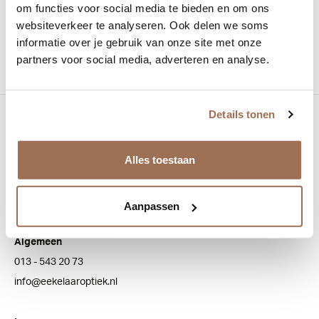
Materiaal:
Acetaat/Titanium
om functies voor social media te bieden en om ons
websiteverkeer te analyseren. Ook delen we soms
Vorm:
Rechthoekig
informatie over je gebruik van onze site met onze
partners voor social media, adverteren en analyse.
Details tonen
Bezoek onze winkel
Bredaseweg 100
Alles toestaan
5038 NJ Tilburg
Aanpassen
Klantenservice
Algemeen
013 - 543 20 73
info@eekelaaroptiek.nl