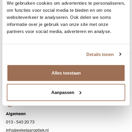
Kleur:
Goud
, Rosé
, Zilver
, Zwart
We gebruiken cookies om advertenties te personaliseren,
om functies voor social media te bieden en om ons
Materiaal:
Titanium
websiteverkeer te analyseren. Ook delen we soms
informatie over je gebruik van onze site met onze
Vorm:
Rechthoekig
partners voor social media, adverteren en analyse.
Details tonen
Bezoek onze winkel
Alles toestaan
Bredaseweg 100
5038 NJ Tilburg
Aanpassen
Klantenservice
Algemeen
013 - 543 20 73
info@eekelaaroptiek.nl