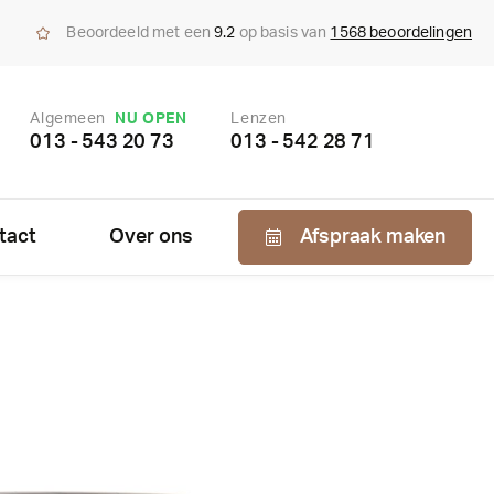
Beoordeeld met een
9.2
op basis van
1568 beoordelingen
Algemeen
NU OPEN
Lenzen
013 - 543 20 73
013 - 542 28 71
tact
Over ons
Afspraak maken
Nabestellen
zen
enzen
bonnement
us bepaling