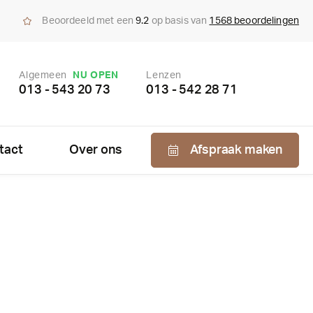
Beoordeeld met een
9.2
op basis van
1568 beoordelingen
Algemeen
NU OPEN
Lenzen
013 - 543 20 73
013 - 542 28 71
tact
Over ons
Afspraak maken
Nabestellen
zen
enzen
bonnement
us bepaling