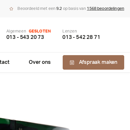
Beoordeeld met een
9.2
op basis van
1568 beoordelingen
Algemeen
GESLOTEN
Lenzen
013 - 543 20 73
013 - 542 28 71
tact
Over ons
Afspraak maken
Nabestellen
zen
enzen
bonnement
us bepaling