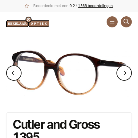
Beoordeeld met een
9.2
/
1568 beoordelingen
Brillen
Cutler and Gross
1395