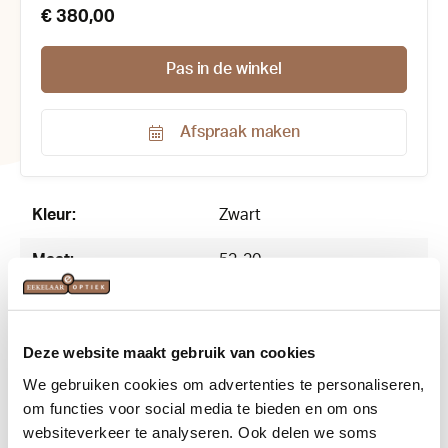
€ 380,00
Pas in de winkel
Afspraak maken
Productnummer:
199911
Kleur:
Zwart
Maat:
52-20
Materiaal:
Acetaat
Merk:
Prada
Deze website maakt gebruik van cookies
We gebruiken cookies om advertenties te personaliseren,
Vorm:
Rechthoekig
om functies voor social media te bieden en om ons
websiteverkeer te analyseren. Ook delen we soms