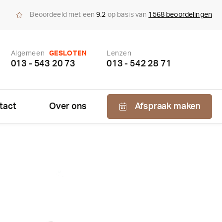
Beoordeeld met een
9.2
op basis van
1568 beoordelingen
Algemeen
GESLOTEN
Lenzen
013 - 543 20 73
013 - 542 28 71
tact
Over ons
Afspraak maken
Nabestellen
zen
enzen
bonnement
us bepaling