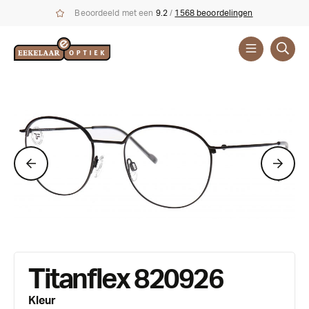
Beoordeeld met een
9.2
/
1568 beoordelingen
Brillen
Merken
Titanflex 820926
Kleur