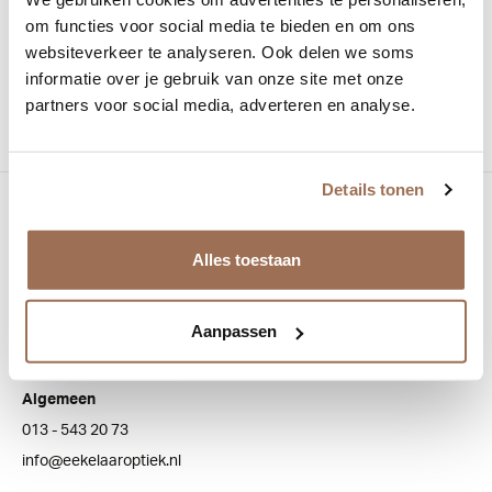
om functies voor social media te bieden en om ons
Materiaal:
Titanium
websiteverkeer te analyseren. Ook delen we soms
informatie over je gebruik van onze site met onze
Vorm:
Panto
partners voor social media, adverteren en analyse.
Details tonen
Bezoek onze winkel
Bredaseweg 100
Alles toestaan
5038 NJ Tilburg
Aanpassen
Klantenservice
Algemeen
013 - 543 20 73
info@eekelaaroptiek.nl