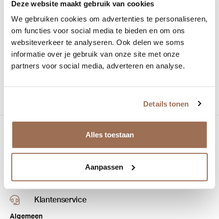
Deze website maakt gebruik van cookies
Maat:
59-12
We gebruiken cookies om advertenties te personaliseren,
om functies voor social media te bieden en om ons
Materiaal:
Acetaat
websiteverkeer te analyseren. Ook delen we soms
Merk:
Oakley
informatie over je gebruik van onze site met onze
partners voor social media, adverteren en analyse.
Vorm:
Rechthoekig
Details tonen
Bezoek onze winkel
Alles toestaan
Bredaseweg 100
5038 NJ Tilburg
Aanpassen
Klantenservice
Algemeen