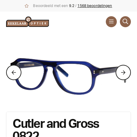
Beoordeeld met een
9.2
/
1568 beoordelingen
Brillen
Merken
Cutler and Gross
0822