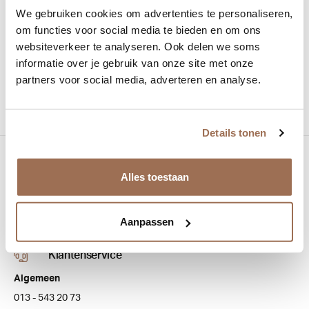
We gebruiken cookies om advertenties te personaliseren,
Maat:
55-18
om functies voor social media te bieden en om ons
websiteverkeer te analyseren. Ook delen we soms
Materiaal:
Acetaat
informatie over je gebruik van onze site met onze
Vorm:
Piloot
partners voor social media, adverteren en analyse.
Details tonen
Bezoek onze winkel
Alles toestaan
Bredaseweg 100
5038 NJ Tilburg
Aanpassen
Klantenservice
Algemeen
013 - 543 20 73