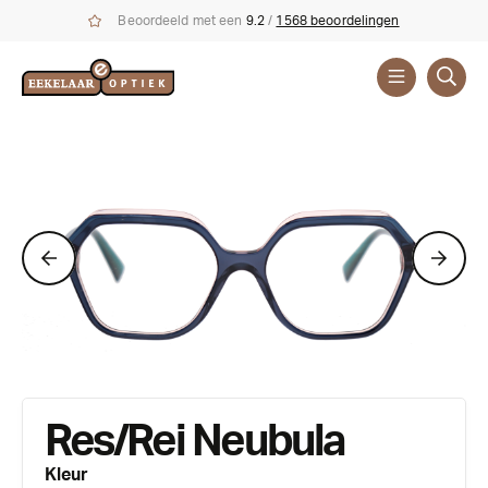
Beoordeeld met een
9.2
/
1568 beoordelingen
Brillen
Merken
Res/Rei Neubula
Kleur