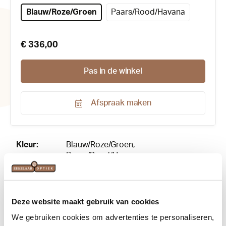
Blauw/Roze/Groen
Paars/Rood/Havana
€ 336,00
Pas in de winkel
Afspraak maken
Productnummer:
214658
Kleur:
Blauw/Roze/Groen
,
Paars/Rood/Havana
Maat:
54-17
Materiaal:
Acetaat
Deze website maakt gebruik van cookies
We gebruiken cookies om advertenties te personaliseren,
Merk:
Res/Rei