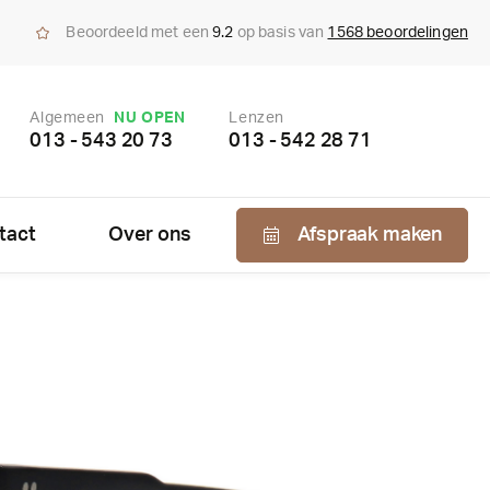
Beoordeeld met een
9.2
op basis van
1568 beoordelingen
Algemeen
NU OPEN
Lenzen
013 - 543 20 73
013 - 542 28 71
tact
Over ons
Afspraak maken
Nabestellen
zen
enzen
bonnement
us bepaling