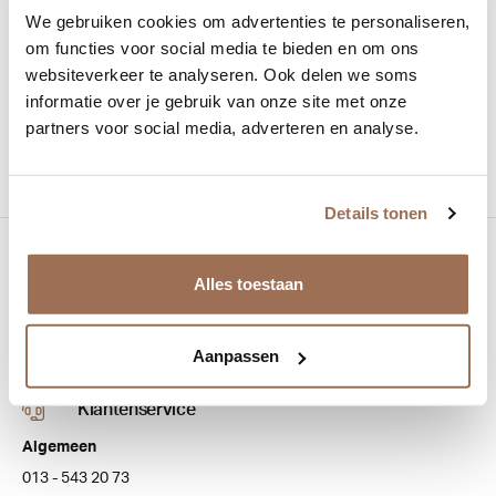
We gebruiken cookies om advertenties te personaliseren,
Maat:
53-18
om functies voor social media te bieden en om ons
websiteverkeer te analyseren. Ook delen we soms
Materiaal:
Titanium
informatie over je gebruik van onze site met onze
Vorm:
Vlinder
partners voor social media, adverteren en analyse.
Details tonen
Bezoek onze winkel
Alles toestaan
Bredaseweg 100
5038 NJ Tilburg
Aanpassen
Klantenservice
Algemeen
013 - 543 20 73