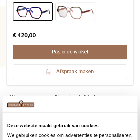
€ 420,00
Pas in de winkel
Afspraak maken
Productnummer:
214679
Kleur:
Blauw/rood
, Grijs/roze
Maat:
55-16
Deze website maakt gebruik van cookies
Materiaal:
Acetaat
We gebruiken cookies om advertenties te personaliseren,
Merk:
Res/Rei