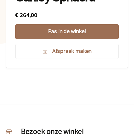
€ 264,00
Pas in de winkel
Afspraak maken
Productnummer:
config
208775
Bezoek onze winkel