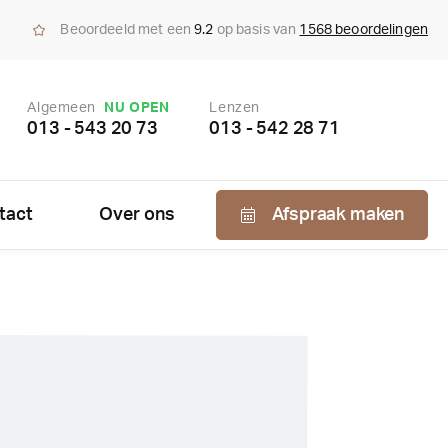
Beoordeeld met een
9.2
op basis van
1568 beoordelingen
Algemeen
NU OPEN
Lenzen
013 - 543 20 73
013 - 542 28 71
tact
Over ons
Afspraak maken
Nabestellen
zen
enzen
bonnement
us bepaling