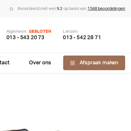
Beoordeeld met een
9.2
op basis van
1568 beoordelingen
Algemeen
GESLOTEN
Lenzen
013 - 543 20 73
013 - 542 28 71
tact
Over ons
Afspraak maken
Nabestellen
zen
enzen
bonnement
us bepaling