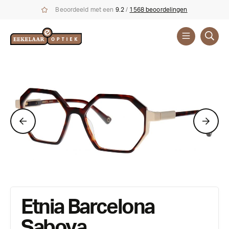
Beoordeeld met een
9.2
/
1568 beoordelingen
Brillen
Merken
Etnia Barcelona
Saboya