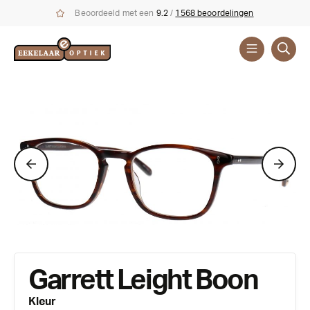
Beoordeeld met een
9.2
/
1568 beoordelingen
Brillen
Merken
Garrett
Leight
Garrett Leight Boon
Kleur