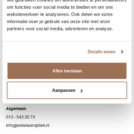
om functies voor social media te bieden en om ons
Materiaal:
Acetaat
websiteverkeer te analyseren. Ook delen we soms
informatie over je gebruik van onze site met onze
Vorm:
Rechthoekig
partners voor social media, adverteren en analyse.
Details tonen
Bezoek onze winkel
Bredaseweg 100
Alles toestaan
5038 NJ Tilburg
Aanpassen
Klantenservice
Algemeen
013 - 543 20 73
info@eekelaaroptiek.nl