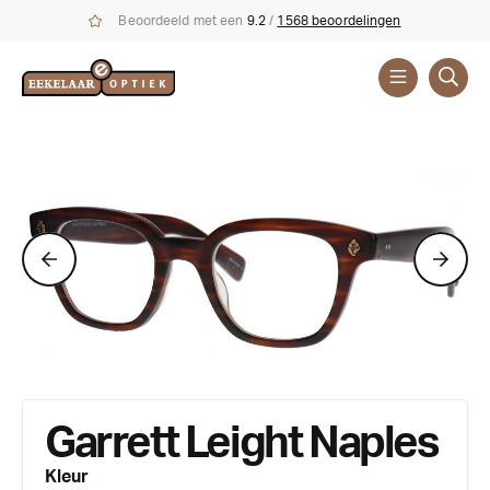
Beoordeeld met een
9.2
/
1568 beoordelingen
Brillen
Merken
Garrett Leight Naples
Kleur