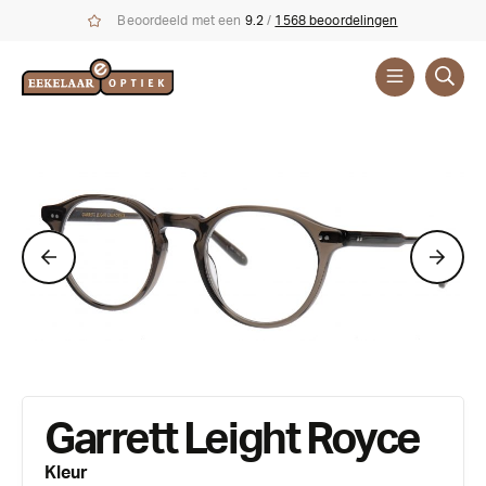
Beoordeeld met een
9.2
/
1568 beoordelingen
Brillen
Merken
Garrett
Leight
Garrett Leight Royce
Kleur