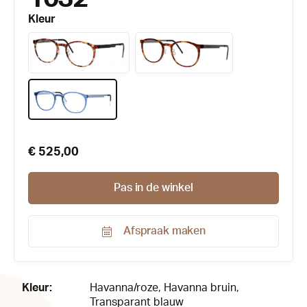
Kleur
€ 525,00
Pas in de winkel
Afspraak maken
Productnummer:
82212
Kleur:
Havanna/roze
, Havanna bruin
,
Transparant blauw