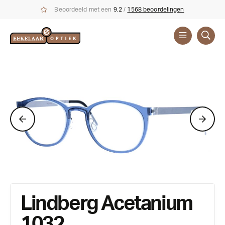
Beoordeeld met een
9.2
/
1568 beoordelingen
Brillen
Merken
Lindberg Acetanium
1032