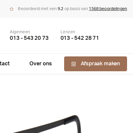
Beoordeeld met een
9.2
op basis van
1568 beoordelingen
Algemeen
Lenzen
013 - 543 20 73
013 - 542 28 71
tact
Over ons
Afspraak maken
Nabestellen
zen
enzen
bonnement
us bepaling