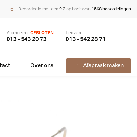
Beoordeeld met een
9.2
op basis van
1568 beoordelingen
Algemeen
GESLOTEN
Lenzen
013 - 543 20 73
013 - 542 28 71
tact
Over ons
Afspraak maken
Nabestellen
zen
enzen
bonnement
us bepaling