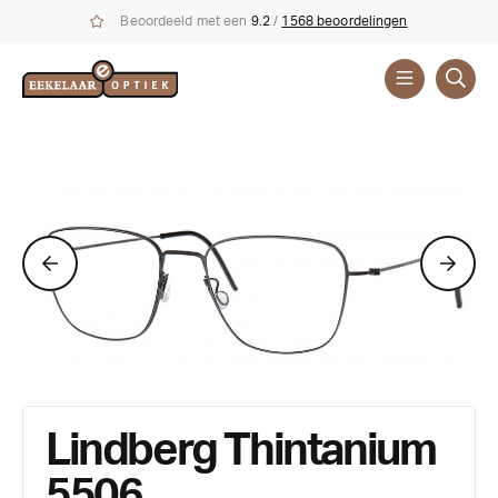
Beoordeeld met een
9.2
/
1568 beoordelingen
Brillen
Merken
Lindberg Thintanium
5506