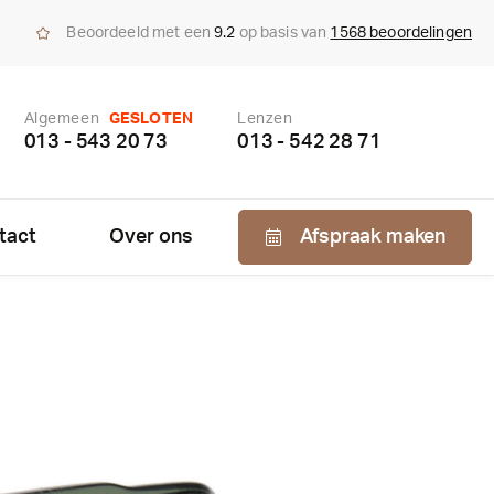
Beoordeeld met een
9.2
op basis van
1568 beoordelingen
Algemeen
GESLOTEN
Lenzen
013 - 543 20 73
013 - 542 28 71
tact
Over ons
Afspraak maken
Nabestellen
zen
enzen
bonnement
us bepaling