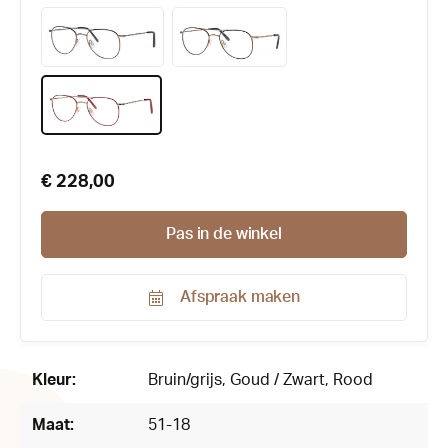
€ 228,00
Pas in de winkel
Afspraak maken
Productnummer:
167772
Kleur:
Bruin/grijs
, Goud / Zwart
, Rood
Maat:
51-18