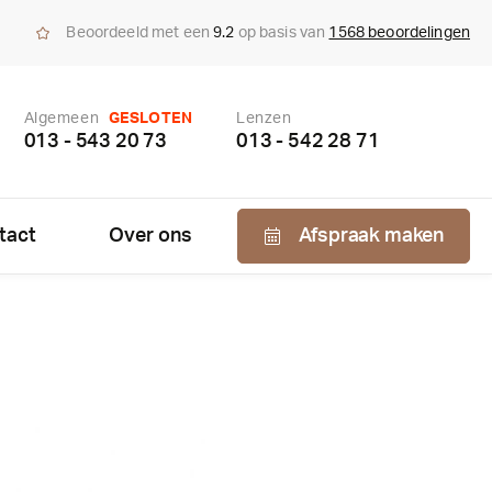
Beoordeeld met een
9.2
op basis van
1568 beoordelingen
Algemeen
GESLOTEN
Lenzen
013 - 543 20 73
013 - 542 28 71
tact
Over ons
Afspraak maken
Nabestellen
zen
enzen
bonnement
us bepaling