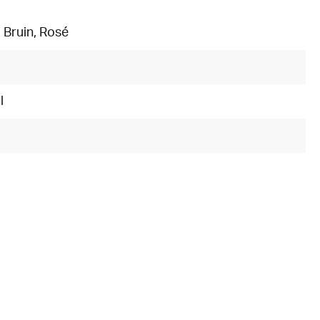
, Bruin
, Rosé
0
l