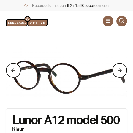
Beoordeeld met een
9.2
/
1568 beoordelingen
Brillen
Merken
Lunor A12 model 500
Kleur