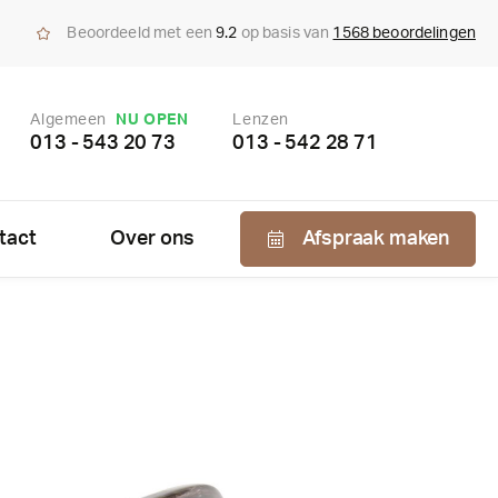
Beoordeeld met een
9.2
op basis van
1568 beoordelingen
Algemeen
NU OPEN
Lenzen
013 - 543 20 73
013 - 542 28 71
tact
Over ons
Afspraak maken
Nabestellen
zen
enzen
bonnement
us bepaling