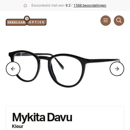
Beoordeeld met een
9.2
/
1568 beoordelingen
Brillen
Merken
Mykita Davu
Kleur