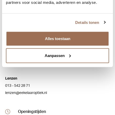
partners voor social media, adverteren en analyse.
Bezoek onze winkel
Bredaseweg 100
Details tonen
5038 NJ Tilburg
Alles toestaan
Klantenservice
Algemeen
Aanpassen
013 - 543 20 73
info@eekelaaroptiek.nl
Lenzen
013 - 542 28 71
lenzen@eekelaaroptiek.nl
Openingstijden