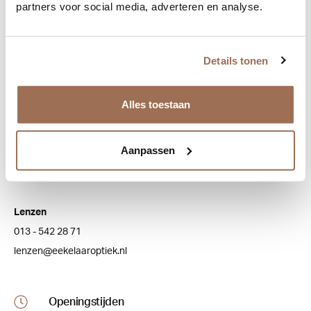
partners voor social media, adverteren en analyse.
Bezoek onze winkel
Bredaseweg 100
Details tonen
5038 NJ Tilburg
Alles toestaan
Klantenservice
Algemeen
Aanpassen
013 - 543 20 73
info@eekelaaroptiek.nl
Lenzen
013 - 542 28 71
lenzen@eekelaaroptiek.nl
Openingstijden