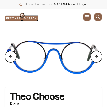
Beoordeeld met een
9.2
/
1568 beoordelingen
Brillen
Merken
Theo
Theo Choose
Kleur