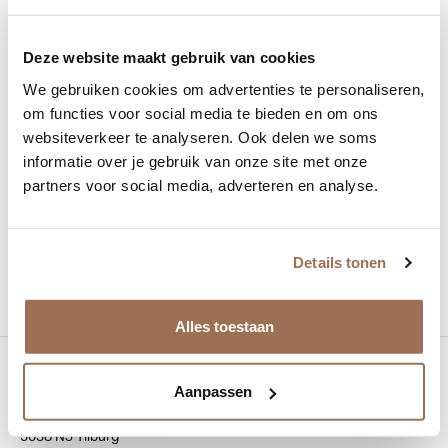
Deze website maakt gebruik van cookies
Afspraak maken
We gebruiken cookies om advertenties te personaliseren,
Productnummer:
om functies voor social media te bieden en om ons
169118
websiteverkeer te analyseren. Ook delen we soms
Kleur:
Bruin
, Groen
, Groen zwart havanna
,
informatie over je gebruik van onze site met onze
Havanna bruin
, Licht havanna
, Zwart
partners voor social media, adverteren en analyse.
Materiaal:
Acetaat
Vorm:
Rond
Details tonen
Alles toestaan
Bezoek onze winkel
Aanpassen
Bredaseweg 100
5038 NJ Tilburg