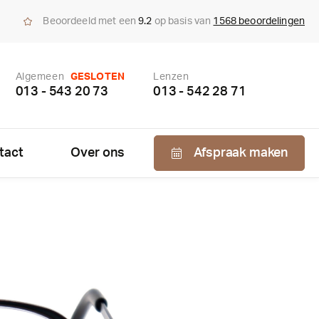
Beoordeeld met een
9.2
op basis van
1568 beoordelingen
Algemeen
GESLOTEN
Lenzen
013 - 543 20 73
013 - 542 28 71
tact
Over ons
Afspraak maken
Nabestellen
zen
enzen
bonnement
us bepaling