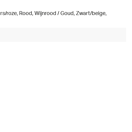
ars/roze
, Rood
, Wijnrood / Goud
, Zwart/beige
,