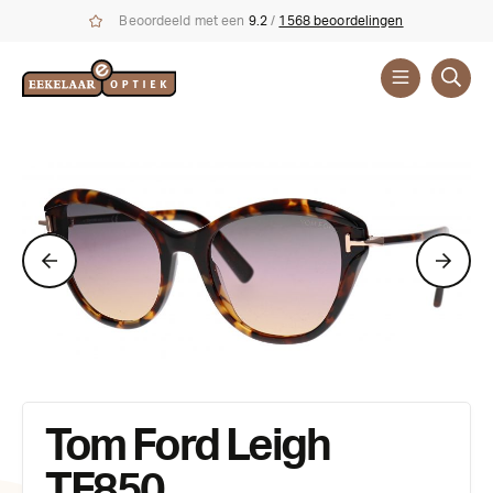
Beoordeeld met een
9.2
/
1568 beoordelingen
Zonnebrillen
Merken
Tom Ford
Tom Ford Leigh
TF850