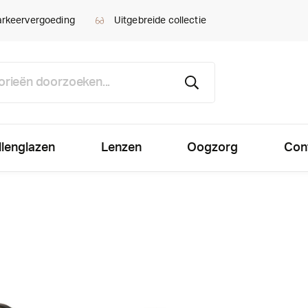
arkeervergoeding
Uitgebreide collectie
llenglazen
Lenzen
Oogzorg
Con
en
ningen
Computerglazen
Vormvaste lenzen
Algemeen
l maatwerk
het?
n
Prijzen computerglazen
Vormvaste maatwerk len
Oogdruk
 zon
n via abonnement
staar / nastaar
Vormvaste multifocale l
Voormeting
ng brillenglazen
ideo's nachtlenzen
antes /
Vormvaste lenzen via a
Refractie/oogmeting/vis