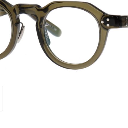
roebelingen
tifocaal maatwerk
twoord
Oogzorg bij contactlenz
Contactlens controle
aculadegeneratie
tifocale zonneglazen
Vloeistof contactlenzen
Instructievideo's
nts
BBig
fecten
Vraag & antwoord
Garrett Leight
e Retinopathie
Coblens
Lunor
Little Paul & Joe
Prada
Res/Rei
Theo Kids
Yellows Plus