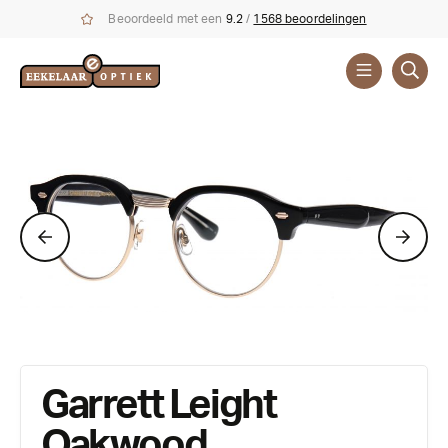
Beoordeeld met een
9.2
/
1568 beoordelingen
Brillen
Merken
Garrett Leight
Oakwood