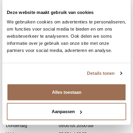
Klantenservice
Deze website maakt gebruik van cookies
Algemeen
We gebruiken cookies om advertenties te personaliseren,
013 - 543 20 73
om functies voor social media te bieden en om ons
websiteverkeer te analyseren. Ook delen we soms
info@eekelaaroptiek.nl
informatie over je gebruik van onze site met onze
partners voor social media, adverteren en analyse.
Lenzen
013 - 542 28 71
lenzen@eekelaaroptiek.nl
Details tonen
Openingstijden
Alles toestaan
Maandag
gesloten
Dinsdag
09:00 tot 18:00 uur
Aanpassen
Woensdag
09:00 tot 18:00 uur
Donderdag
09:00 tot 20:00 uur